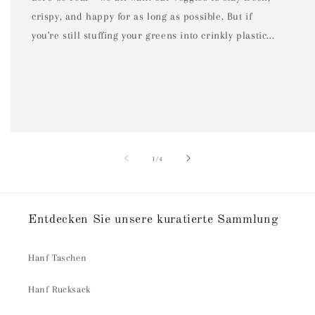
crispy, and happy for as long as possible. But if
you're still stuffing your greens into crinkly plastic...
von
1
/
4
Entdecken Sie unsere kuratierte Sammlung
Hanf Taschen
Hanf Rucksack