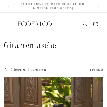
Direkt
EXTRA 10% OFF WITH CODE ECO10
zum
IG
[LIMITED TIME OFFER]
Inhalt
Warenkorb
K
Gitarrentasche
a
t
Filtern und sortieren
1 Produkt
e
g
o
r