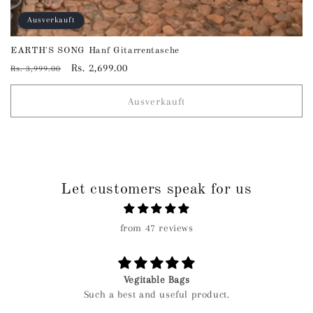
Ausverkauft
EARTH'S SONG Hanf Gitarrentasche
Normaler
Verkaufspreis
Rs. 2,699.00
Rs. 3,999.00
Preis
Ausverkauft
Let customers speak for us
from 47 reviews
Vegitable Bags
Such a best and useful product.