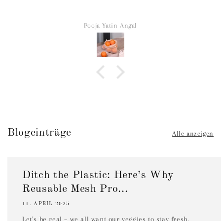
Pooja Yatin Angal
Blogeinträge
Alle anzeigen
Ditch the Plastic: Here’s Why
Reusable Mesh Pro...
11. APRIL 2025
Let’s be real – we all want our veggies to stay fresh,