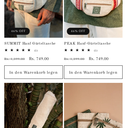
46% OFF
46% OFF
SUMMIT Hanf Gürteltasche
PEAK Hanf-Gürteltasche
5
5
(5)
(5)
Bewertungen
Bewertungen
Normaler
Verkaufspreis
Rs. 749.00
Normaler
Verkaufspreis
Rs. 749.00
insgesamt
insgesamt
Rs. 1,399.00
Rs. 1,399.00
Preis
Preis
In den Warenkorb legen
In den Warenkorb legen