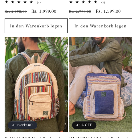
4
3
(4)
(3)
Bewertungen
Bewertungen
Normaler
Verkaufspreis
Rs. 1,999.00
Normaler
Verkaufspreis
Rs. 1,599.00
insgesamt
insgesamt
Rs. 2,998.00
Rs. 2,799.00
Preis
Preis
In den Warenkorb legen
In den Warenkorb legen
Ausverkauft
42% OFF