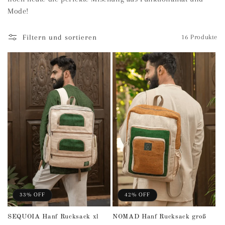
Mode!
i
e
Filtern und sortieren
16 Produkte
:
33% OFF
42% OFF
SEQUOIA Hanf Rucksack xl
NOMAD Hanf Rucksack groß