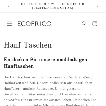
Direkt
EXTRA 10% OFF WITH CODE ECO10
zum
IG
[LIMITED TIME OFFER]
Inhalt
Warenkorb
K
Hanf Taschen
a
Entdecken Sie unsere nachhaltigen
t
Hanftaschen
e
Die Hanftaschen von Ecofrico vereinen Nachhaltigkeit,
Haltbarkeit und Stil. Unsere Kollektion aus natürlichen
g
Hanffasern umfasst Rucksäcke, Umhängetaschen,
o
Gürteltaschen, Gitarrentaschen und Ukulelentaschen –
entworfen für ein umweltbewusstes Leben. Entdecken Sie
r
noch heute die perfekte Mischung aus Funktionalität und