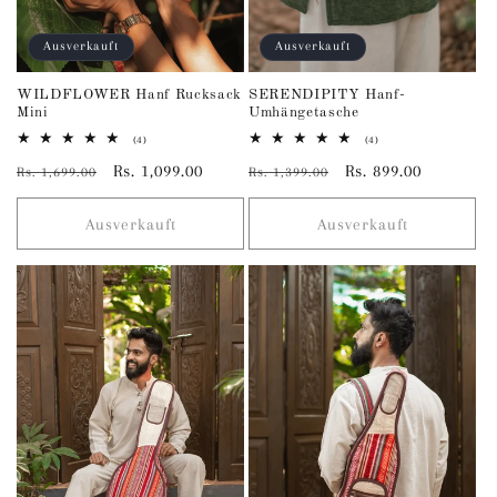
Ausverkauft
Ausverkauft
WILDFLOWER Hanf Rucksack
SERENDIPITY Hanf-
Mini
Umhängetasche
4
4
(4)
(4)
Bewertungen
Bewertungen
Normaler
Verkaufspreis
Rs. 1,099.00
Normaler
Verkaufspreis
Rs. 899.00
insgesamt
insgesamt
Rs. 1,699.00
Rs. 1,399.00
Preis
Preis
Ausverkauft
Ausverkauft