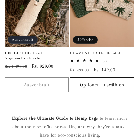
Ausverkauft
50% OFF
PETRICHOR Hanf
SCAVENGER Hanfbeutel
Yogamattentasche
2
(2)
Normaler
Verkaufspreis
Rs. 929.00
Bewertungen
Rs. 1,499.00
Normaler
Verkaufspreis
Rs. 149.00
insgesamt
Rs. 299.00
Preis
Preis
Ausverkauft
Optionen auswählen
Explore the Ultimate Guide to Hemp Bags
to learn more
about their benefits, versatility, and why they’re a must-
have for eco-conscious living.