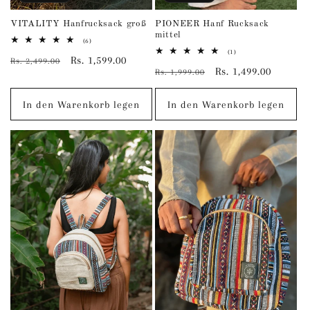
VITALITY Hanfrucksack groß
PIONEER Hanf Rucksack
mittel
6
(6)
Bewertungen
1
(1)
Normaler
Verkaufspreis
Rs. 1,599.00
insgesamt
Rs. 2,499.00
Bewertungen
Normaler
Verkaufspreis
Rs. 1,499.00
insgesamt
Rs. 1,999.00
Preis
Preis
In den Warenkorb legen
In den Warenkorb legen