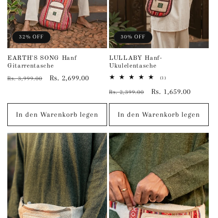
32% OFF
30% OFF
EARTH'S SONG Hanf
LULLABY Hanf-
Gitarrentasche
Ukulelentasche
Normaler
Verkaufspreis
Rs. 2,699.00
1
Rs. 3,999.00
(1)
Bewertungen
Preis
Normaler
Verkaufspreis
Rs. 1,659.00
insgesamt
Rs. 2,399.00
Preis
In den Warenkorb legen
In den Warenkorb legen