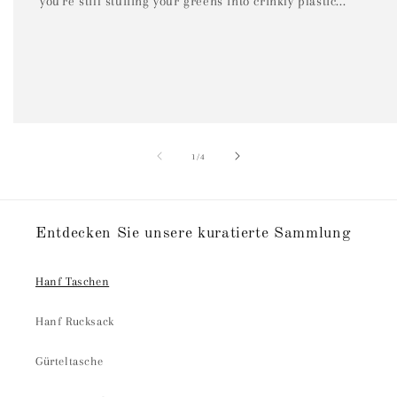
you're still stuffing your greens into crinkly plastic...
von
1
/
4
Entdecken Sie unsere kuratierte Sammlung
Hanf Taschen
Hanf Rucksack
Gürteltasche