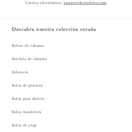
Correo electrónico:
support@ecofrico.com
t
o
Descubra nuestra colección curada
Bolsas de cáñamo
Mochila de cáñamo
Riñonera
Bolsa de guitarra
Bolsa para ukelele
Bolso bandolera
Bolsa de yoga