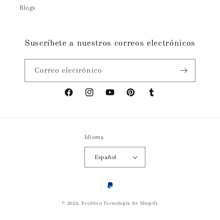
Blogs
Suscríbete a nuestros correos electrónicos
Correo electrónico
Facebook
Instagram
YouTube
Pinterest
Tumblr
Idioma
Español
Formas
de
© 2026,
Ecofrico
Tecnología de Shopify
pago