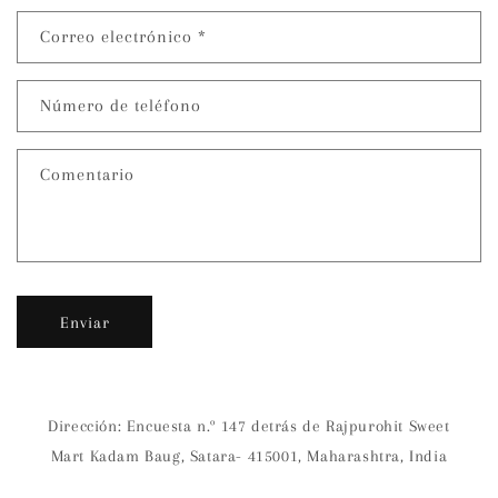
r
Correo electrónico
*
m
u
Número de teléfono
l
a
r
Comentario
i
o
d
e
Enviar
c
o
n
t
Dirección: Encuesta n.º 147 detrás de Rajpurohit Sweet
a
Mart Kadam Baug, Satara- 415001, Maharashtra, India
c