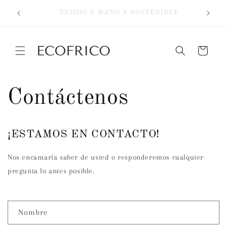
Ir
EXTRA 10% OFF WITH CODE ECO10
directamente
[LIMITED TIME OFFER]
al contenido
Carrito
Contáctenos
¡ESTAMOS EN CONTACTO!
Nos encantaría saber de usted o responderemos cualquier
pregunta lo antes posible.
F
Nombre
o