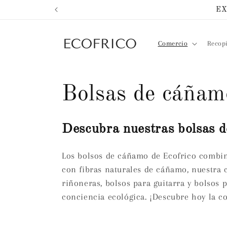
Ir
EX
directamente
al contenido
Comercio
Recop
C
Bolsas de cáñam
o
Descubra nuestras bolsas d
l
Los bolsos de cáñamo de Ecofrico combina
con fibras naturales de cáñamo, nuestra 
e
riñoneras, bolsos para guitarra y bolsos 
conciencia ecológica. ¡Descubre hoy la c
c