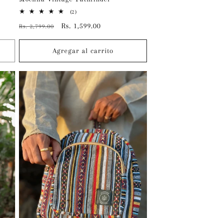
2
(2)
reseñas
Precio
Precio
Rs. 1,599.00
Rs. 2,799.00
totales
habitual
de
oferta
Agregar al carrito