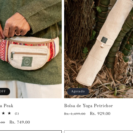
OFF
Agotado
a Peak
Bolsa de Yoga Petrichor
Precio
Precio
Rs. 929.00
5
(5)
Rs. 1,499.00
reseñas
habitual
de
Precio
Rs. 749.00
.00
totales
oferta
l
de