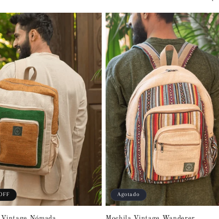
OFF
Agotado
 Vintage Nómada
Mochila Vintage Wanderer