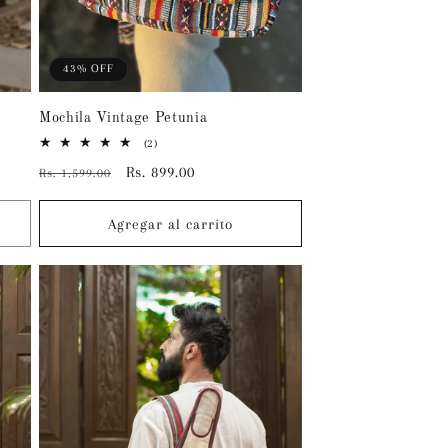
43% OFF
Mochila Vintage Petunia
2
(2)
reseñas
Precio
Precio
Rs. 899.00
Rs. 1,599.00
totales
habitual
de
oferta
Agregar al carrito