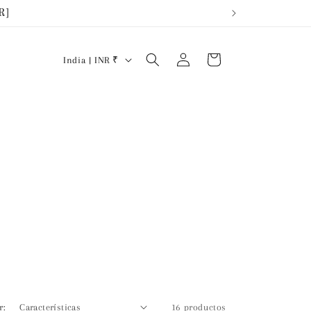
R]
Iniciar
País/región
Carrito
India | INR ₹
sesión
r:
16 productos