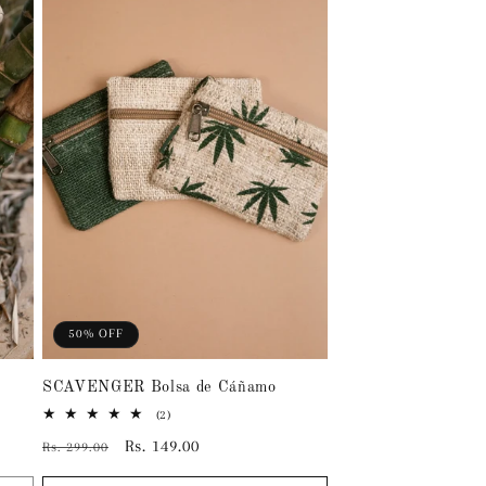
50% OFF
SCAVENGER Bolsa de Cáñamo
2
(2)
reseñas
Precio
Precio
Rs. 149.00
Rs. 299.00
totales
habitual
de