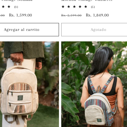
3
5
(3)
(5)
reseñas
reseñas
Precio
Rs. 1,599.00
Precio
Precio
Rs. 1,849.00
.00
Rs. 2,599.00
totales
totales
l
de
habitual
de
oferta
oferta
Agregar al carrito
Agotado