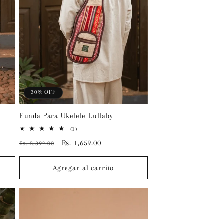
30% OFF
g
Funda Para Ukelele Lullaby
1
(1)
reseñas
Precio
Precio
Rs. 1,659.00
Rs. 2,399.00
totales
habitual
de
oferta
Agregar al carrito